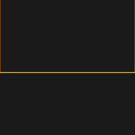
Um dir ein optimales Erlebnis zu bieten, verwenden wir
Technologien wie Cookies, um Geräteinformationen zu
speichern und/oder darauf zuzugreifen. Wenn du diesen
Technologien zustimmst, können wir Daten wie das
Surfverhalten oder eindeutige IDs auf dieser Website
verarbeiten. Wenn du deine Zustimmung nicht erteilst
oder zurückziehst, können bestimmte Merkmale und