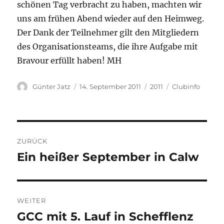
schönen Tag verbracht zu haben, machten wir
uns am frühen Abend wieder auf den Heimweg.
Der Dank der Teilnehmer gilt den Mitgliedern
des Organisationsteams, die ihre Aufgabe mit
Bravour erfüllt haben! MH
Autor
Veröffentlicht
Kategorien
Schlagwörter
Günter Jatz
14. September 2011
2011
Clubinfo
am
Beitragsnavigation
ZURÜCK
Ein heißer September in Calw
Vorheriger
Beitrag:
WEITER
GCC mit 5. Lauf in Schefflenz
Nächster