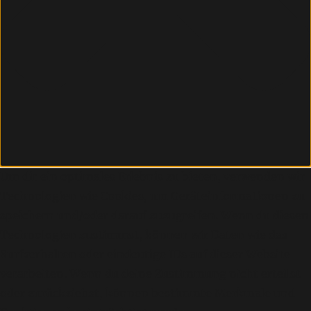
Um dir ein optimales Erlebnis zu bieten, verwenden wir
Technologien wie Cookies, um Geräteinformationen zu
speichern und/oder darauf zuzugreifen. Wenn du diesen
Technologien zustimmst, können wir Daten wie das
Surfverhalten oder eindeutige IDs auf dieser Website
verarbeiten. Wenn du deine Zustimmung nicht erteilst
oder zurückziehst, können bestimmte Merkmale und