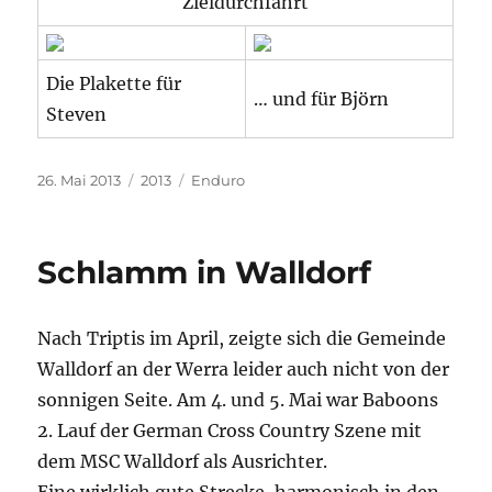
Zieldurchfahrt
Die Plakette für
… und für Björn
Steven
Veröffentlicht
Kategorien
Schlagwörter
26. Mai 2013
2013
Enduro
am
Schlamm in Walldorf
Nach Triptis im April, zeigte sich die Gemeinde
Walldorf an der Werra leider auch nicht von der
sonnigen Seite. Am 4. und 5. Mai war Baboons
2. Lauf der German Cross Country Szene mit
dem MSC Walldorf als Ausrichter.