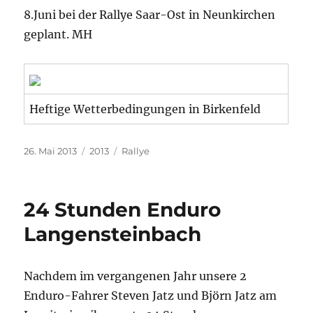
8.Juni bei der Rallye Saar-Ost in Neunkirchen
geplant. MH
Heftige Wetterbedingungen in Birkenfeld
Veröffentlicht
Kategorien
Schlagwörter
26. Mai 2013
2013
Rallye
am
24 Stunden Enduro
Langensteinbach
Nachdem im vergangenen Jahr unsere 2
Enduro-Fahrer Steven Jatz und Björn Jatz am