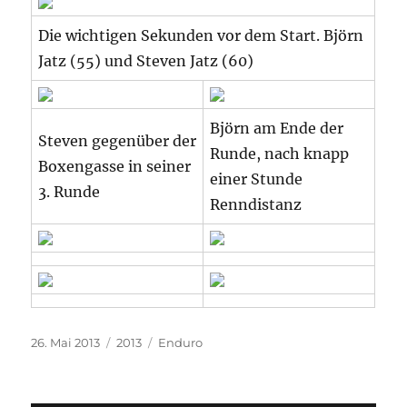
Die wichtigen Sekunden vor dem Start. Björn
Jatz (55) und Steven Jatz (60)
Björn am Ende der
Steven gegenüber der
Runde, nach knapp
Boxengasse in seiner
einer Stunde
3. Runde
Renndistanz
Veröffentlicht
Kategorien
Schlagwörter
26. Mai 2013
2013
Enduro
am