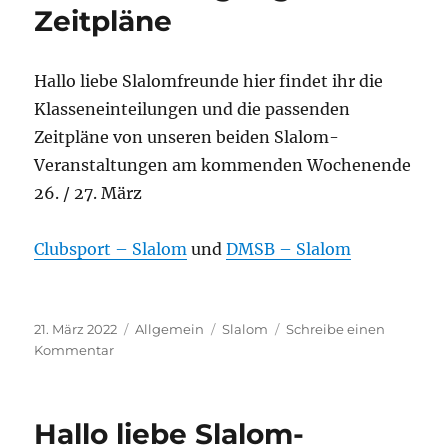
Volksbank
Zeitpläne
Kurpfalz
Hallo liebe Slalomfreunde hier findet ihr die
Klasseneinteilungen und die passenden
Zeitpläne von unseren beiden Slalom-
Veranstaltungen am kommenden Wochenende
26. / 27. März
Clubsport – Slalom
und
DMSB – Slalom
Veröffentlicht
Kategorien
Schlagwörter
21. März 2022
Allgemein
Slalom
Schreibe einen
am
zu
Kommentar
Nennbestätigungen
und
Zeitpläne
Hallo liebe Slalom-