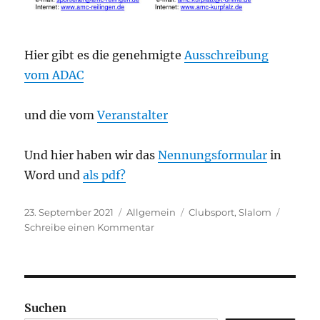
Hier gibt es die genehmigte
Ausschreibung
vom ADAC
und die vom
Veranstalter
Und hier haben wir das
Nennungsformular
in
Word und
als pdf?
Veröffentlicht
Kategorien
Schlagwörter
23. September 2021
Allgemein
Clubsport
,
Slalom
am
zu
Schreibe einen Kommentar
17.
Kurpfälzer
Clubsport-
Slalom
Suchen