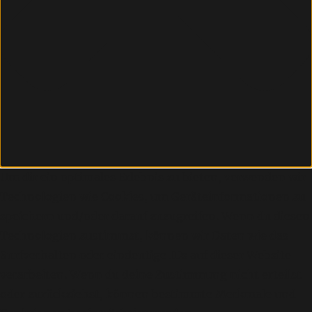
Um dir ein optimales Erlebnis zu bieten, verwenden wir
Technologien wie Cookies, um Geräteinformationen zu
speichern und/oder darauf zuzugreifen. Wenn du diesen
Technologien zustimmst, können wir Daten wie das
Surfverhalten oder eindeutige IDs auf dieser Website
verarbeiten. Wenn du deine Zustimmung nicht erteilst
oder zurückziehst, können bestimmte Merkmale und