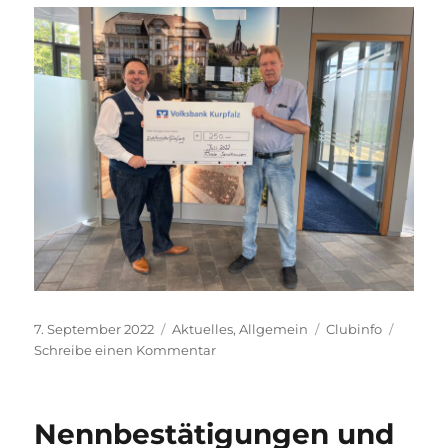
Veröffentlicht
Kategorien
Schlagwörter
7. September 2022
Aktuelles
,
Allgemein
Clubinfo
am
zu
Schreibe einen Kommentar
Herzlichen
Dank
an
Nennbestätigungen und
die