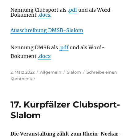
Nennung Clubsport als
.pdf
und als Word-
Dokument
.docx
Ausschreibung DMSB-Slalom
Nennung DMSB als
.pdf
und als Word-
Dokument
.docx
Veröffentlicht
Kategorien
Schlagwörter
2. März 2022
Allgemein
Slalom
Schreibe einen
am
zu
Kommentar
17. Kurpfälzer Clubsport-
Slalom
Die Veranstaltung zählt zum Rhein-Neckar-