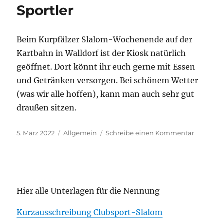
Sportler
Beim Kurpfälzer Slalom-Wochenende auf der
Kartbahn in Walldorf ist der Kiosk natürlich
geöffnet. Dort könnt ihr euch gerne mit Essen
und Getränken versorgen. Bei schönem Wetter
(was wir alle hoffen), kann man auch sehr gut
draußen sitzen.
Veröffentlicht
Kategorien
zu
5. März 2022
Allgemein
Schreibe einen Kommentar
am
Hallo
liebe
Slalom
Sportle
Hier alle Unterlagen für die Nennung
Kurzausschreibung Clubsport-Slalom