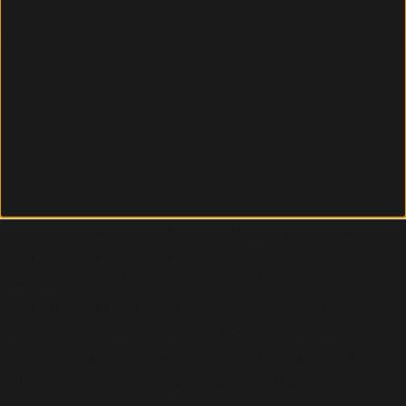
Um dir ein optimales Erlebnis zu bieten, verwenden wir
Technologien wie Cookies, um Geräteinformationen zu
speichern und/oder darauf zuzugreifen. Wenn du diesen
Technologien zustimmst, können wir Daten wie das
Surfverhalten oder eindeutige IDs auf dieser Website
verarbeiten. Wenn du deine Zustimmung nicht erteilst
oder zurückziehst, können bestimmte Merkmale und