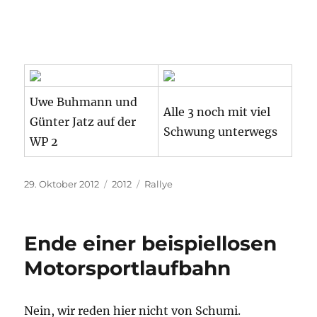
Uwe Buhmann und
Alle 3 noch mit viel
Günter Jatz auf der
Schwung unterwegs
WP 2
Veröffentlicht
Kategorien
Schlagwörter
29. Oktober 2012
2012
Rallye
am
Ende einer beispiellosen
Motorsportlaufbahn
Nein, wir reden hier nicht von Schumi.