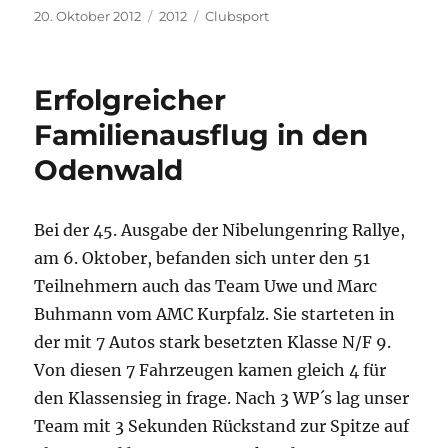
Veröffentlicht
Kategorien
Schlagwörter
20. Oktober 2012
2012
Clubsport
am
Erfolgreicher
Familienausflug in den
Odenwald
Bei der 45. Ausgabe der Nibelungenring Rallye,
am 6. Oktober, befanden sich unter den 51
Teilnehmern auch das Team Uwe und Marc
Buhmann vom AMC Kurpfalz. Sie starteten in
der mit 7 Autos stark besetzten Klasse N/F 9.
Von diesen 7 Fahrzeugen kamen gleich 4 für
den Klassensieg in frage. Nach 3 WP´s lag unser
Team mit 3 Sekunden Rückstand zur Spitze auf