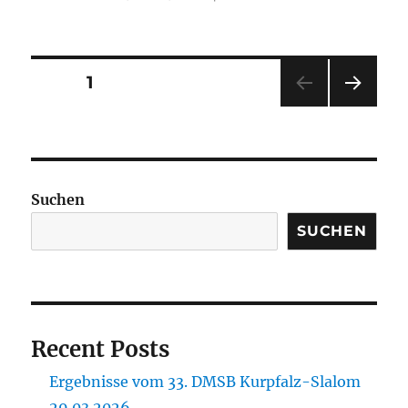
am
Seitennummerierung
SEITE
1
NÄC
der
HSTE
SEIT
Beiträge
E
Suchen
SUCHEN
Recent Posts
Ergebnisse vom 33. DMSB Kurpfalz-Slalom
29.03.2026