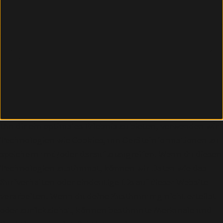
Um dir ein optimales Erlebnis zu bieten, verwenden wir
Technologien wie Cookies, um Geräteinformationen zu
speichern und/oder darauf zuzugreifen. Wenn du diesen
Technologien zustimmst, können wir Daten wie das
Surfverhalten oder eindeutige IDs auf dieser Website
verarbeiten. Wenn du deine Zustimmung nicht erteilst
oder zurückziehst, können bestimmte Merkmale und