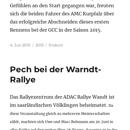
Gefühlen an den Start gegangen war, freuten
sich die beiden Fahrer des AMC Kurpfalz über
das erfolgreiche Abschneiden dieses ersten
Rennens bei der GCC in der Saison 2015.
Veröffentlicht
Kategorien
Schlagwörter
4. Juli 2015
2015
Enduro
am
Pech bei der Warndt-
Rallye
Das Rallyezentrum der ADAC Rallye Wandt ist
im saarländischen Völklingen beheimatet.
Da
diese Veranstaltung gleich zu mehreren Meisterschaften
zählt, machten sich Uwe und Marc Buhmann am 20. Juni in
aller Frühe auf den weiten Weg. 76 Teams, darunter 10 in der