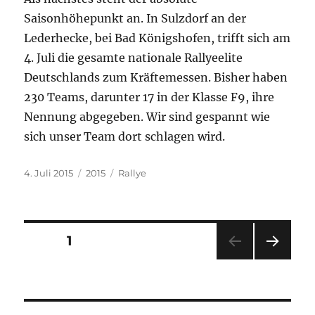
Saisonhöhepunkt an. In Sulzdorf an der
Lederhecke, bei Bad Königshofen, trifft sich am
4. Juli die gesamte nationale Rallyeelite
Deutschlands zum Kräftemessen. Bisher haben
230 Teams, darunter 17 in der Klasse F9, ihre
Nennung abgegeben. Wir sind gespannt wie
sich unser Team dort schlagen wird.
Veröffentlicht
Kategorien
Schlagwörter
4. Juli 2015
2015
Rallye
am
Seitennummerierung
SEITE
1
NÄC
der
HSTE
SEIT
Beiträge
E