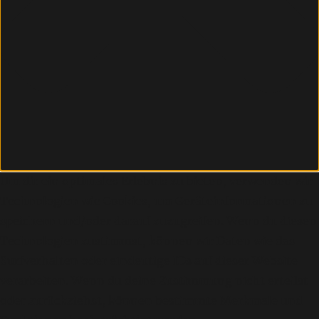
Um dir ein optimales Erlebnis zu bieten, verwenden wir
Technologien wie Cookies, um Geräteinformationen zu
speichern und/oder darauf zuzugreifen. Wenn du diesen
Technologien zustimmst, können wir Daten wie das
Surfverhalten oder eindeutige IDs auf dieser Website
verarbeiten. Wenn du deine Zustimmung nicht erteilst
oder zurückziehst, können bestimmte Merkmale und