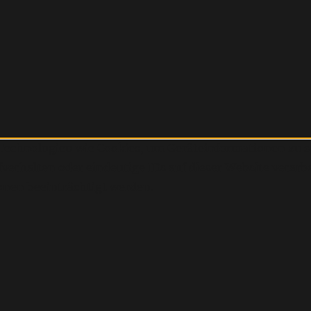
r Technologien wie Cookies, um Geräteinformationen zu 
erhalten oder eindeutige IDs auf dieser Website verarb
nen beeinträchtigt werden.