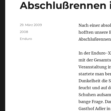
Abschlußrennen i
Veröffentlicht
29. März 2009
Nach einer abso
am
Kategorien
2008
hofften unsere 
Schlagwörter
Enduro
Abschlußrennen 
In der Enduro-X 
mit der Gesamtsi
Veranstaltung in
startete man ber
Dunkelheit die S
feucht und auf 
Schuhen aufsamm
bange Frage. Da
Gasthof Adler i