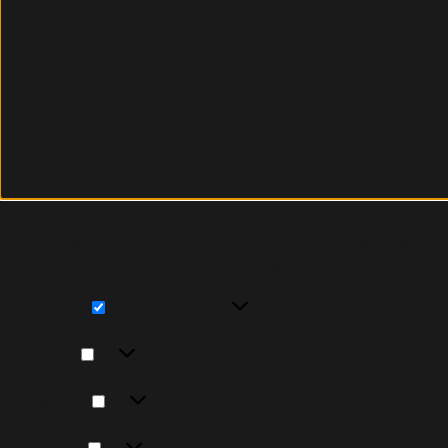
Um dir ein optimales Erlebnis zu bieten, verwenden wi
Technologien zustimmst, können wir Daten wie das Surfv
zurückziehst, können bestimmte Merkmale und Funktio
Funktional
Funktional
Immer aktiv
Vorlieben
Vorlieben
Statistiken
Statistiken
Marketing