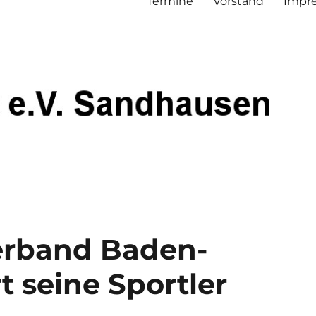
Termine
Vorstand
Impre
erband Baden-
 seine Sportler