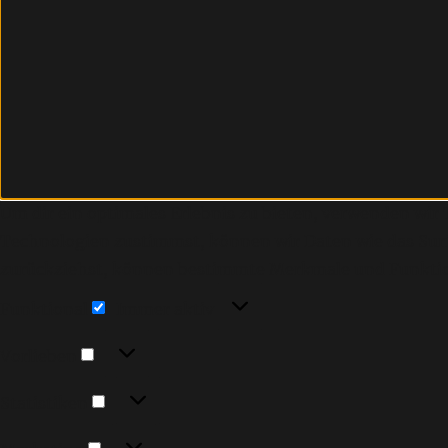
Um dir ein optimales Erlebnis zu bieten, verwenden wi
Technologien zustimmst, können wir Daten wie das Surfv
zurückziehst, können bestimmte Merkmale und Funktio
Funktional
Funktional
Immer aktiv
Vorlieben
Vorlieben
Statistiken
Statistiken
Marketing