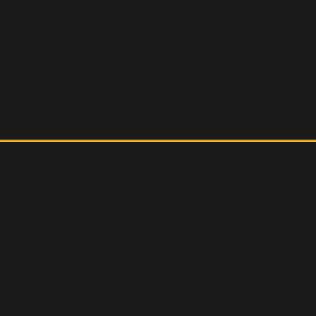
r Technologien wie Cookies, um Geräteinformationen zu 
erhalten oder eindeutige IDs auf dieser Website verarb
nen beeinträchtigt werden.