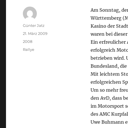
Am Sonntag, den
Württemberg (MB
Autor
Günter Jatz
Kasino der Stad
Veröffentlicht
21. März 2009
waren bei dieser
am
Kategorien
2008
Ein erfreulicher
Schlagwörter
Rallye
erfolgreich Mot
betrieben wird.
Bundesland, die
Mit leichtem St
erfolgreichen Sp
Um so mehr freu
den AvD, dass be
im Motorsport s
des AMC Kurpfal
Uwe Buhmann erhi