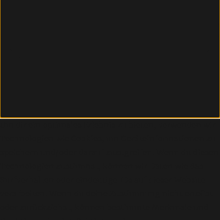
Um dir ein optimales Erlebnis zu bieten, verwenden wir
Technologien wie Cookies, um Geräteinformationen zu
speichern und/oder darauf zuzugreifen. Wenn du diesen
Technologien zustimmst, können wir Daten wie das
Surfverhalten oder eindeutige IDs auf dieser Website
verarbeiten. Wenn du deine Zustimmung nicht erteilst
oder zurückziehst, können bestimmte Merkmale und