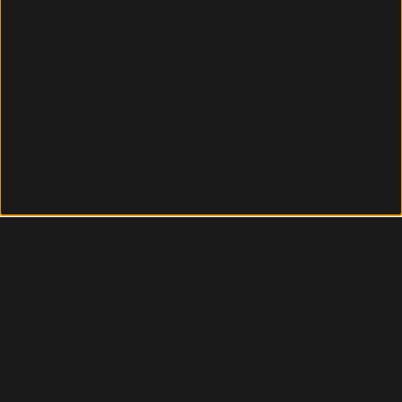
Um dir ein optimales Erlebnis zu bieten, verwenden wir
Technologien wie Cookies, um Geräteinformationen zu
speichern und/oder darauf zuzugreifen. Wenn du diesen
Technologien zustimmst, können wir Daten wie das
Surfverhalten oder eindeutige IDs auf dieser Website
verarbeiten. Wenn du deine Zustimmung nicht erteilst
oder zurückziehst, können bestimmte Merkmale und