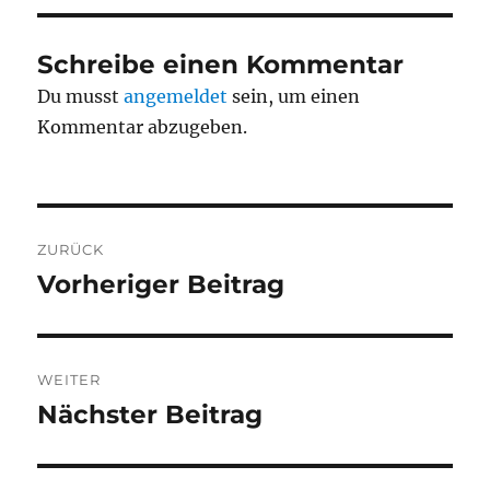
Schreibe einen Kommentar
Du musst
angemeldet
sein, um einen
Kommentar abzugeben.
Beitragsnavigation
ZURÜCK
Vorheriger Beitrag
Vorheriger
Beitrag:
WEITER
Nächster Beitrag
Nächster
Beitrag: