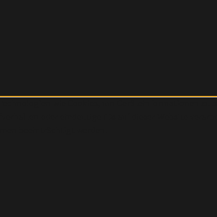
r Technologien wie Cookies, um Geräteinformationen zu 
erhalten oder eindeutige IDs auf dieser Website verarb
nen beeinträchtigt werden.