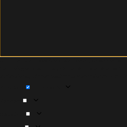
Um dir ein optimales Erlebnis zu bieten, verwenden wi
Technologien zustimmst, können wir Daten wie das Surfv
zurückziehst, können bestimmte Merkmale und Funktio
Funktional
Funktional
Immer aktiv
Vorlieben
Vorlieben
Statistiken
Statistiken
Marketing