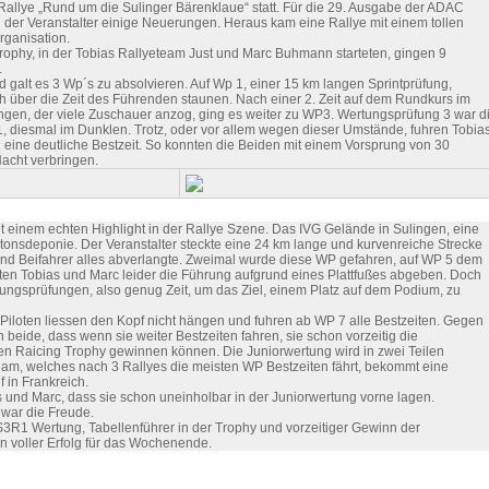
 Rallye „Rund um die Sulinger Bärenklaue“ statt. Für die 29. Ausgabe der ADAC
 der Veranstalter einige Neuerungen. Heraus kam eine Rallye mit einem tollen
rganisation.
rophy, in der Tobias Rallyeteam Just und Marc Buhmann starteten, gingen 9
.
d galt es 3 Wp´s zu absolvieren. Auf Wp 1, einer 15 km langen Sprintprüfung,
 über die Zeit des Führenden staunen. Nach einer 2. Zeit auf dem Rundkurs im
ingen, der viele Zuschauer anzog, ging es weiter zu WP3. Wertungsprüfung 3 war d
, diesmal im Dunklen. Trotz, oder vor allem wegen dieser Umstände, fuhren Tobia
eine deutliche Bestzeit. So konnten die Beiden mit einem Vorsprung von 30
acht verbringen.
 einem echten Highlight in der Rallye Szene. Das IVG Gelände in Sulingen, eine
itonsdeponie. Der Veranstalter steckte eine 24 km lange und kurvenreiche Strecke
und Beifahrer alles abverlangte. Zweimal wurde diese WP gefahren, auf WP 5 dem
en Tobias und Marc leider die Führung aufgrund eines Plattfußes abgeben. Doch
tungsprüfungen, also genug Zeit, um das Ziel, einem Platz auf dem Podium, zu
Piloten liessen den Kopf nicht hängen und fuhren ab WP 7 alle Bestzeiten. Gegen
 beide, dass wenn sie weiter Bestzeiten fahren, sie schon vorzeitig die
en Raicing Trophy gewinnen können. Die Juniorwertung wird in zwei Teilen
am, welches nach 3 Rallyes die meisten WP Bestzeiten fährt, bekommt eine
 in Frankreich.
und Marc, dass sie schon uneinholbar in der Juniorwertung vorne lagen.
war die Freude.
DS3R1 Wertung, Tabellenführer in der Trophy und vorzeitiger Gewinn der
n voller Erfolg für das Wochenende.