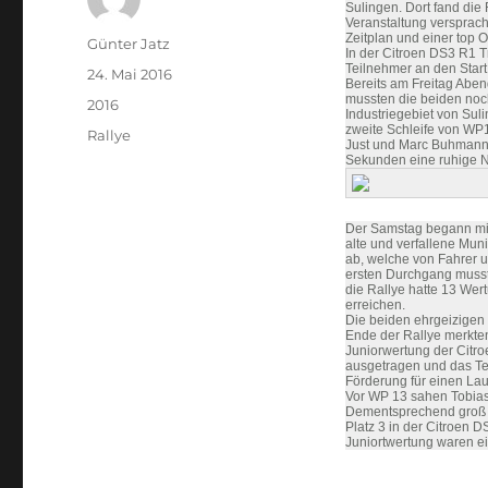
Sulingen. Dort fand die
Veranstaltung versprach
Zeitplan und einer top O
Autor
Günter Jatz
In der Citroen DS3 R1 T
Teilnehmer an den Start
Veröffentlicht
24. Mai 2016
Bereits am Freitag Aben
am
mussten die beiden noch
Kategorien
2016
Industriegebiet von Sul
zweite Schleife von WP1
Schlagwörter
Rallye
Just und Marc Buhmann 
Sekunden eine ruhige N
Der Samstag begann mit
alte und verfallene Mun
ab, welche von Fahrer 
ersten Durchgang musst
die Rallye hatte 13 Wer
erreichen.
Die beiden ehrgeizigen 
Ende der Rallye merkten
Juniorwertung der Citro
ausgetragen und das Te
Förderung für einen Lauf
Vor WP 13 sahen Tobias 
Dementsprechend groß 
Platz 3 in der Citroen 
Juniortwertung waren ei