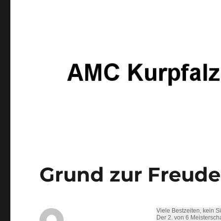
Grund zur Freud
Viele Bestzeiten, kein 
Der 2. von 6 Meistersch