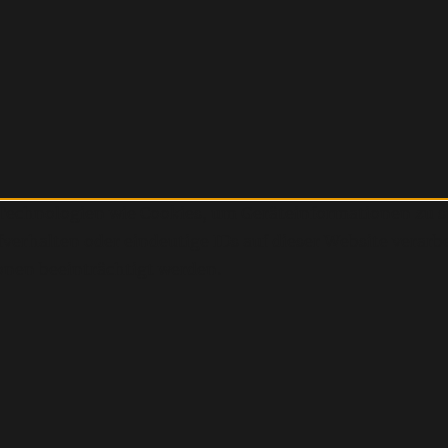
r Technologien wie Cookies, um Geräteinformationen zu 
erhalten oder eindeutige IDs auf dieser Website verarb
nen beeinträchtigt werden.