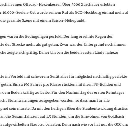
bach in einen Offroad-Hexenkessel. Über 5000 Zuschauer erlebten
er 10.000-Seelen-Ort wurde seinem Ruf als GCC-Hochburg einmal mehr a
 die gesamte Szene mit einem Saison-Höhepunkt.
en waren die Bedingungen perfekt. Der lang ersehnte Regen der
te der Strecke mehr als gut getan. Zwar war der Untergrund noch immer
äche zeigte sich griffig. Daher blieben die beiden ersten Läufe nahezu
te im Vorfeld mit schwerem Gerät alles für möglichst nachhaltig perfekte
getan. Bis zu 150 Fahrer pro Klasse rückten mit ihren PS-Boliden und
n dem Boden kräftig zu Leibe.
Für den Nachmittag des ersten Renntages
icht Sturmwarnungen ausgegeben worden, so dass man für alle
pnet sein musste. Da mit den heftigen Böen die Staubentwicklung drastis
n die Gesamtfahrzeit auf 1,5 Stunden, um die Einwohner von Goldbach
m aufgewirbelten Staub zu belasten. Denn nach wie vor hat nur die GCC un