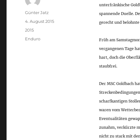
unterfränkische Gold
Autor
Günter Jatz
spannende Duelle. D
Veröffentlicht
4. August 2015
gerecht und belohnte
am
Kategorien
2015
Schlagwörter
Enduro
Früh am Samstagmorg
vergangenen Tage hat
hart, doch die Oberfl
staubfrei.
Der MSC Goldbach hat
Streckenbedingungen 
scharfkantigen Stolle
waren vom Wetterber
Eventualitäten gewap
zunahm, verkürzte ma
nicht zu stark mit de