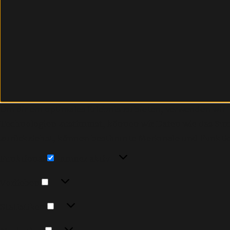
Um dir ein optimales Erlebnis zu bieten, verwenden wi
Technologien zustimmst, können wir Daten wie das Surfv
zurückziehst, können bestimmte Merkmale und Funktio
Funktional
Funktional
Immer aktiv
Vorlieben
Vorlieben
Statistiken
Statistiken
Marketing