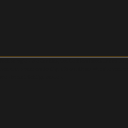
r Technologien wie Cookies, um Geräteinformationen zu 
erhalten oder eindeutige IDs auf dieser Website verarb
nen beeinträchtigt werden.