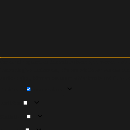
Um dir ein optimales Erlebnis zu bieten, verwenden wi
Technologien zustimmst, können wir Daten wie das Surfv
zurückziehst, können bestimmte Merkmale und Funktio
Funktional
Funktional
Immer aktiv
Vorlieben
Vorlieben
Statistiken
Statistiken
Marketing