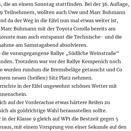
 die an einem Sonntag stattfinden. Bei der 36. Auflage,
69 Teilnehmern, wollten auch Uwe und Marc Buhmann
Und da der Weg in die Eifel nun mal etwas weiter ist,
 Marc Buhmann mit der Toyota Corolla bereits am
konnte man auch entspannt die Technische- und die
ahme am Samstagabend absolvieren.
te die vorangegangene Rallye „Südliche Weinstraße“
anden. Trotzdem war vor der Rallye Kempenich noch
 So wurden rundum die Bremsbeläge getauscht und Co
einem neuen (heißen) Sitz Platz nehmen.
rrschte in der Eifel ungewohnt schönes Wetter mit
nnenschein.
ch auf der Vorderachse etwas härtere Reifen zu
ich als goldrichtige Wahl herausstellen sollte.
in der Klasse 9 gleich auf WP1 die Bestzeit gegen 5
raus, mit einem Vorsprung von einer Sekunde auf den