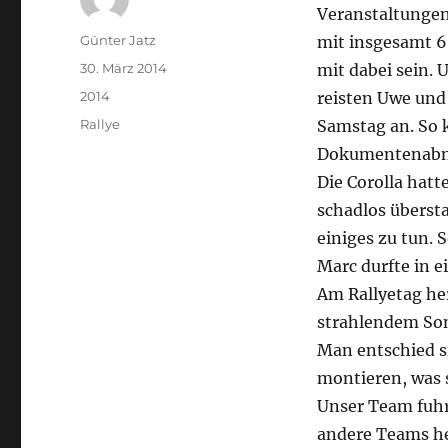
Veranstaltungen,
Autor
Günter Jatz
mit insgesamt 
Veröffentlicht
30. März 2014
mit dabei sein. 
am
Kategorien
2014
reisten Uwe und
Schlagwörter
Rallye
Samstag an. So 
Dokumentenabn
Die Corolla hat
schadlos überst
einiges zu tun.
Marc durfte in 
Am Rallyetag he
strahlendem So
Man entschied si
montieren, was s
Unser Team fuhr 
andere Teams he