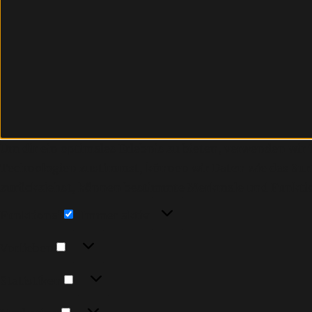
Um dir ein optimales Erlebnis zu bieten, verwenden wi
Technologien zustimmst, können wir Daten wie das Surfv
zurückziehst, können bestimmte Merkmale und Funktio
Funktional
Funktional
Immer aktiv
Vorlieben
Vorlieben
Statistiken
Statistiken
Marketing