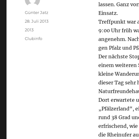
lassen. Ganz vor
Autor
Günter Jatz
Einsatz.
Veröffentlicht
28. Juli 2013
Treffpunkt war 
am
Kategorien
2013
9:00 Uhr früh w
Schlagwörter
Clubinfo
angenehm. Nach 
gen Pfalz und Pf
Der nächste St
einem weiteren 
kleine Wanderung
dieser Tag sehr
Naturfreundehau
Dort erwartete u
„Pfälzerland“, e
rund 38 Grad und
erfrischend, wie
die Rheinufer a