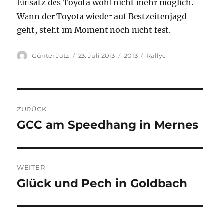
Einsatz des Toyota wohl nicht mehr möglich.
Wann der Toyota wieder auf Bestzeitenjagd
geht, steht im Moment noch nicht fest.
Autor
Veröffentlicht
Kategorien
Schlagwörter
Günter Jatz
23. Juli 2013
2013
Rallye
am
Beitragsnavigation
ZURÜCK
GCC am Speedhang in Mernes
Vorheriger
Beitrag:
WEITER
Glück und Pech in Goldbach
Nächster
Beitrag: