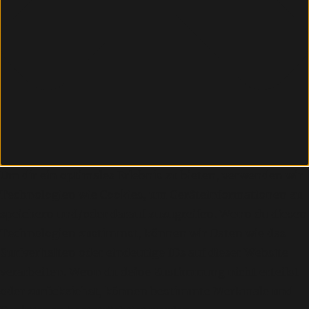
Um dir ein optimales Erlebnis zu bieten, verwenden wir
Technologien wie Cookies, um Geräteinformationen zu
speichern und/oder darauf zuzugreifen. Wenn du diesen
Technologien zustimmst, können wir Daten wie das
Surfverhalten oder eindeutige IDs auf dieser Website
verarbeiten. Wenn du deine Zustimmung nicht erteilst
oder zurückziehst, können bestimmte Merkmale und