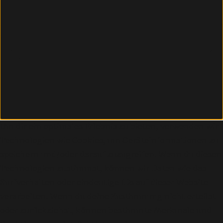
Um dir ein optimales Erlebnis zu bieten, verwenden wir
Technologien wie Cookies, um Geräteinformationen zu
speichern und/oder darauf zuzugreifen. Wenn du diesen
Technologien zustimmst, können wir Daten wie das
Surfverhalten oder eindeutige IDs auf dieser Website
verarbeiten. Wenn du deine Zustimmung nicht erteilst
oder zurückziehst, können bestimmte Merkmale und