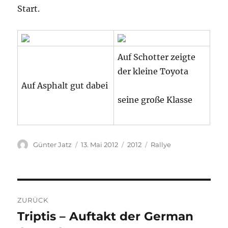
Start.
Auf Schotter zeigte
der kleine Toyota
Auf Asphalt gut dabei
seine große Klasse
Autor
Veröffentlicht
Kategorien
Schlagwörter
Günter Jatz
13. Mai 2012
2012
Rallye
am
Beitragsnavigation
ZURÜCK
Triptis – Auftakt der German
Vorheriger