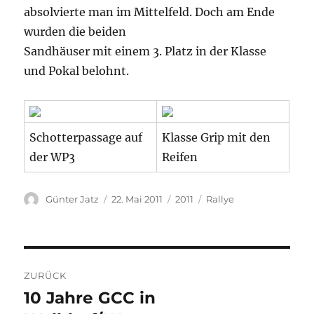
absolvierte man im Mittelfeld. Doch am Ende
wurden die beiden
Sandhäuser mit einem 3. Platz in der Klasse
und Pokal belohnt.
Schotterpassage auf
Klasse Grip mit den
der WP3
Reifen
Autor
Veröffentlicht
Kategorien
Schlagwörter
Günter Jatz
22. Mai 2011
2011
Rallye
am
Beitragsnavigation
ZURÜCK
10 Jahre GCC in
Vorheriger