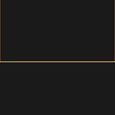
Um dir ein optimales Erlebnis zu bieten, verwenden wir
Technologien wie Cookies, um Geräteinformationen zu
speichern und/oder darauf zuzugreifen. Wenn du diesen
Technologien zustimmst, können wir Daten wie das
Surfverhalten oder eindeutige IDs auf dieser Website
verarbeiten. Wenn du deine Zustimmung nicht erteilst
oder zurückziehst, können bestimmte Merkmale und