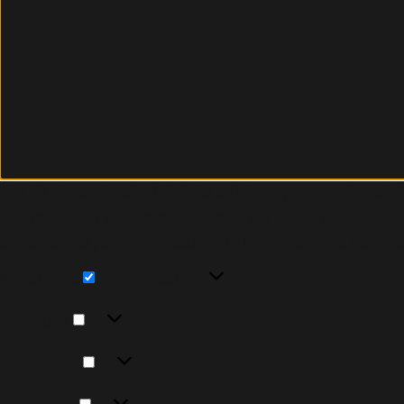
Um dir ein optimales Erlebnis zu bieten, verwenden wi
Technologien zustimmst, können wir Daten wie das Surfv
zurückziehst, können bestimmte Merkmale und Funktio
Funktional
Funktional
Immer aktiv
Vorlieben
Vorlieben
Statistiken
Statistiken
Marketing