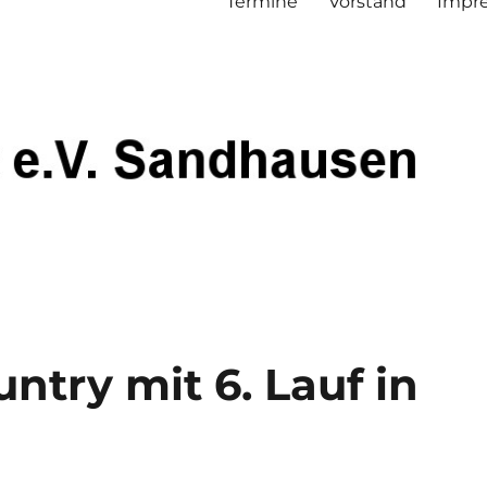
Termine
Vorstand
Impre
try mit 6. Lauf in