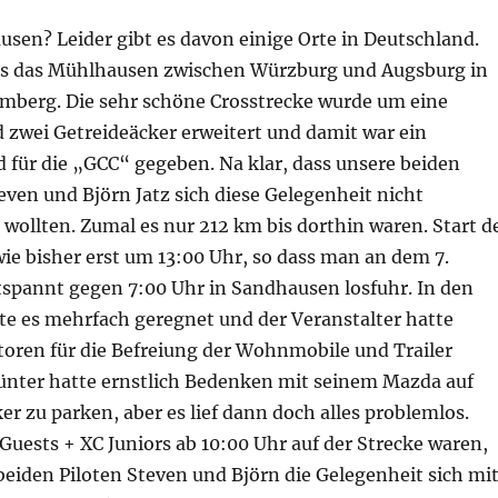
sen? Leider gibt es davon einige Orte in Deutschland.
es das Mühlhausen zwischen Würzburg und Augsburg in
mberg. Die sehr schöne Crosstrecke wurde um eine
 zwei Getreideäcker erweitert und damit war ein
 für die „GCC“ gegeben. Na klar, dass unsere beiden
ven und Björn Jatz sich diese Gelegenheit nicht
wollten. Zumal es nur 212 km bis dorthin waren. Start d
ie bisher erst um 13:00 Uhr, so dass man an dem 7.
tspannt gegen 7:00 Uhr in Sandhausen losfuhr. In den
te es mehrfach geregnet und der Veranstalter hatte
toren für die Befreiung der Wohnmobile und Trailer
Günter hatte ernstlich Bedenken mit seinem Mazda auf
r zu parken, aber es lief dann doch alles problemlos.
uests + XC Juniors ab 10:00 Uhr auf der Strecke waren,
eiden Piloten Steven und Björn die Gelegenheit sich mi