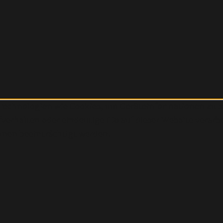
r Technologien wie Cookies, um Geräteinformationen zu 
erhalten oder eindeutige IDs auf dieser Website verarb
nen beeinträchtigt werden.