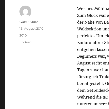
Welches Mühlhau
Zum Glück war 
Autor
Günter Jatz
der Nähe von Ba
Veröffentlicht
16. August 2010
Waldsektion und
am
Kategorien
2010
perfektes Umfeld
Schlagwörter
Enduro
Endurofahrer Ste
entgehen lassen 
Beginners war, w
August recht en
Tagen zuvor hat
fürsorglich Trak
bereitgestellt. 
dem Getreideacke
Während die XC G
nutzten unsere b