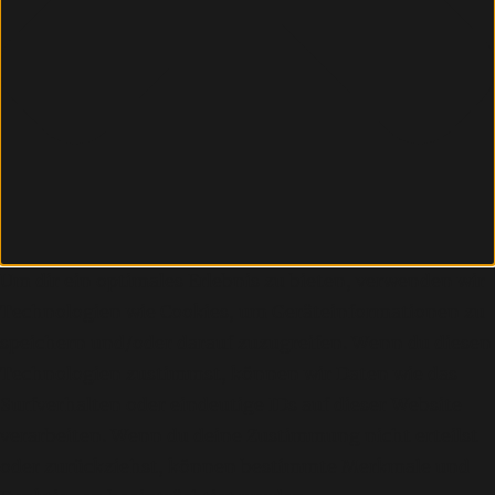
Um dir ein optimales Erlebnis zu bieten, verwenden wir
Technologien wie Cookies, um Geräteinformationen zu
speichern und/oder darauf zuzugreifen. Wenn du diesen
Technologien zustimmst, können wir Daten wie das
Surfverhalten oder eindeutige IDs auf dieser Website
verarbeiten. Wenn du deine Zustimmung nicht erteilst
oder zurückziehst, können bestimmte Merkmale und