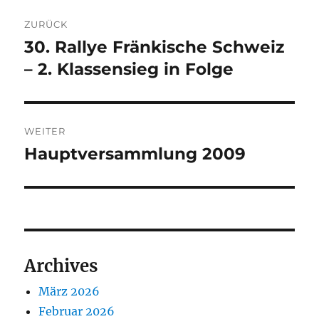
Beitragsnavigation
ZURÜCK
30. Rallye Fränkische Schweiz
Vorheriger
Beitrag:
– 2. Klassensieg in Folge
WEITER
Hauptversammlung 2009
Nächster
Beitrag:
Archives
März 2026
Februar 2026