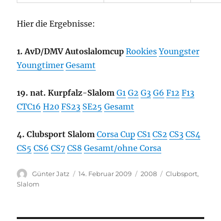
Hier die Ergebnisse:
1. AvD/DMV Autoslalomcup
Rookies
Youngster
Youngtimer
Gesamt
19. nat. Kurpfalz-Slalom
G1
G2
G3
G6
F12
F13
CTC16
H20
FS23
SE25
Gesamt
4. Clubsport Slalom
Corsa Cup
CS1
CS2
CS3
CS4
CS5
CS6
CS7
CS8
Gesamt/ohne Corsa
Autor
Veröffentlicht
Kategorien
Schlagwörter
Günter Jatz
14. Februar 2009
2008
Clubsport
,
am
Slalom