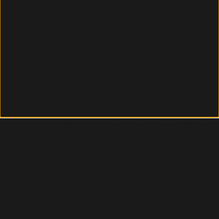
Um dir ein optimales Erlebnis zu bieten, verwenden wir
Technologien wie Cookies, um Geräteinformationen zu
speichern und/oder darauf zuzugreifen. Wenn du diesen
Technologien zustimmst, können wir Daten wie das
Surfverhalten oder eindeutige IDs auf dieser Website
verarbeiten. Wenn du deine Zustimmung nicht erteilst
oder zurückziehst, können bestimmte Merkmale und