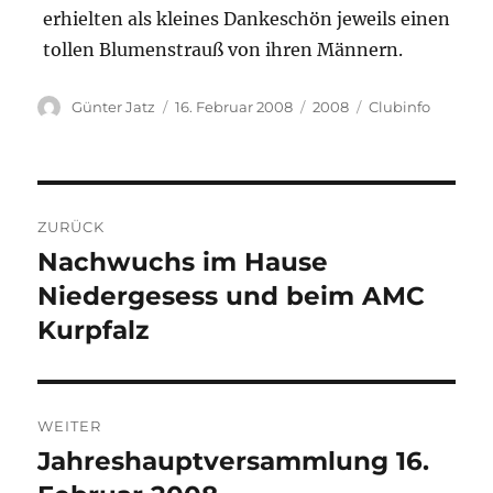
erhielten als kleines Dankeschön jeweils einen
tollen Blumenstrauß von ihren Männern.
Autor
Veröffentlicht
Kategorien
Schlagwörter
Günter Jatz
16. Februar 2008
2008
Clubinfo
am
Beitragsnavigation
ZURÜCK
Nachwuchs im Hause
Vorheriger
Beitrag:
Niedergesess und beim AMC
Kurpfalz
WEITER
Jahreshauptversammlung 16.
Nächster
Beitrag: